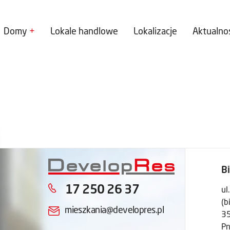
Domy
Lokale handlowe
Lokalizacje
Aktualno
B
17 250 26 37
ul
(b
mieszkania@developres.pl
3
Pn