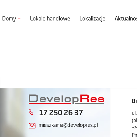
Domy
Lokale handlowe
Lokalizacje
Aktualno
B
17 250 26 37
ul
(b
mieszkania@developres.pl
3
Pn