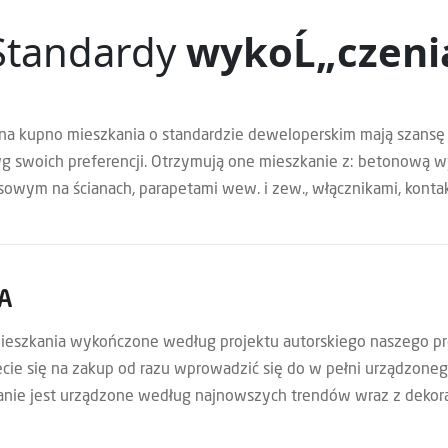
Standardy
wykoĹ„czeni
 na kupno mieszkania o standardzie deweloperskim mają szansę
g swoich preferencji. Otrzymują one mieszkanie z: betonową 
sowym na ścianach, parapetami wew. i zew., włącznikami, kontak
A
szkania wykończone według projektu autorskiego naszego pr
ujecie się na zakup od razu wprowadzić się do w pełni urządzo
anie jest urządzone według najnowszych trendów wraz z dekora