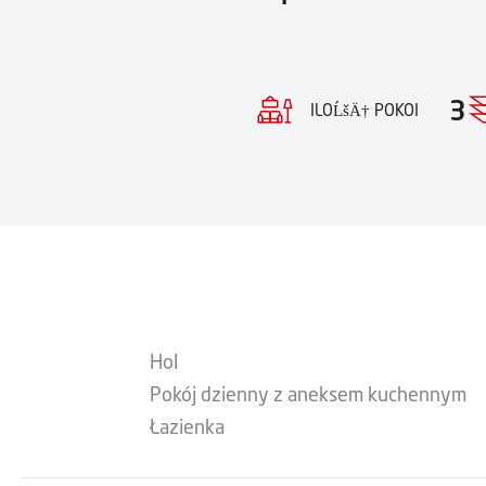
3
ILOĹšÄ† POKOI
Hol
Pokój dzienny z aneksem kuchennym
Łazienka