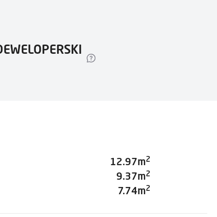
DEWELOPERSKI
2
12.97m
2
9.37m
2
7.74m