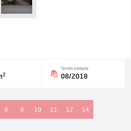
Termin oddania
2
m
08/2018
8
9
10
11
12
14