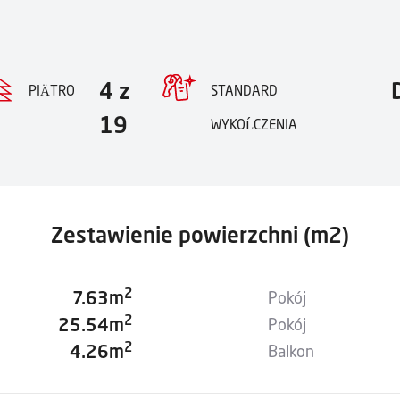
4 z
PIÄTRO
STANDARD
19
WYKOĹCZENIA
Zestawienie powierzchni (m2)
2
7.63m
Pokój
2
25.54m
Pokój
2
4.26m
Balkon