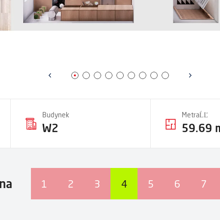
Budynek
MetraĹĽ
W2
59.69 
na
1
2
3
4
5
6
7