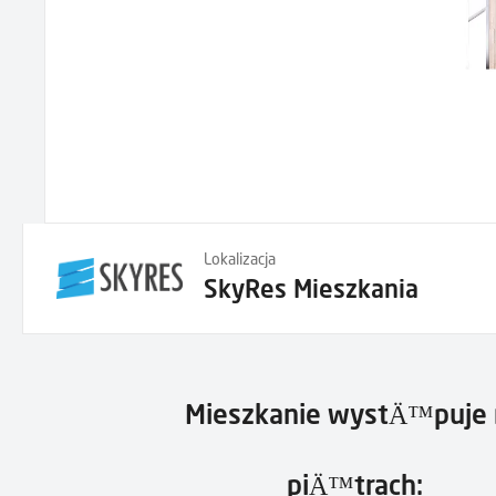
Lokalizacja
SkyRes Mieszkania
Mieszkanie wystÄ™puje 
piÄ™trach: