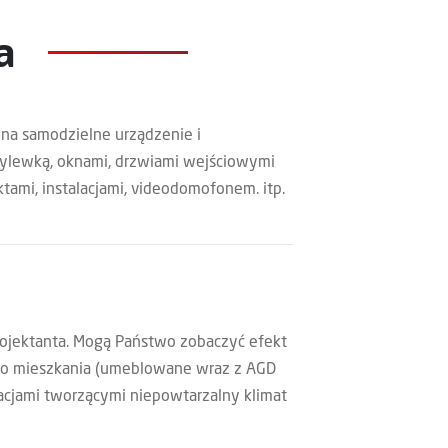
a
 na samodzielne urządzenie i
wylewką, oknami, drzwiami wejściowymi
tami, instalacjami, videodomofonem. itp.
ojektanta. Mogą Państwo zobaczyć efekt
nego mieszkania (umeblowane wraz z AGD
cjami tworzącymi niepowtarzalny klimat